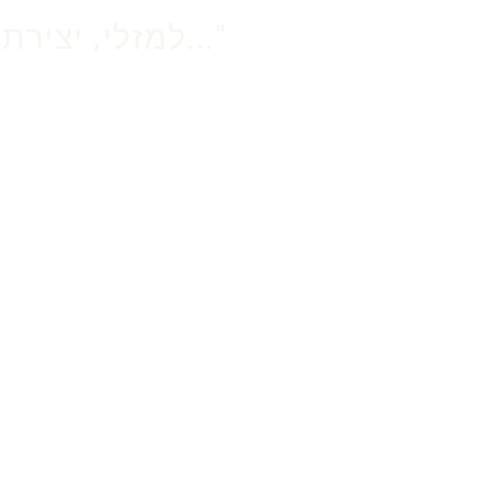
"למזלי, יצירת קשר עם עמית טישלר לא פוצצה לי את המחשב..."