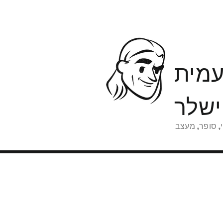
מית
שלר
, סופר, מעצב