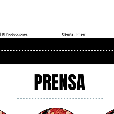
 | 10 Producciones
Cliente
: Pfizer
Rol
: Director Creativo
rie Original
Plataforma
: Experiencia basada 
Contenido audiovisual
PRENSA