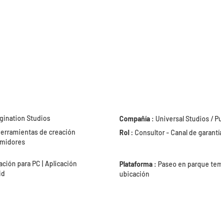
agination Studios
Compañía
: Universal Studios / 
herramientas de creación
Rol
: Consultor - Canal de garantí
umidores
ción para PC | Aplicación
Plataforma
: Paseo en parque tem
id
ubicación