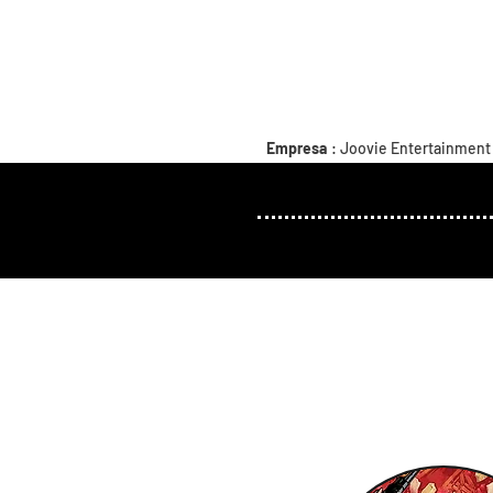
Empresa
: Joovie Entertainment
delanteras, Inc.
Rol
: Co-Creador / Escritor
Plataforma
: Animación de TV, Se