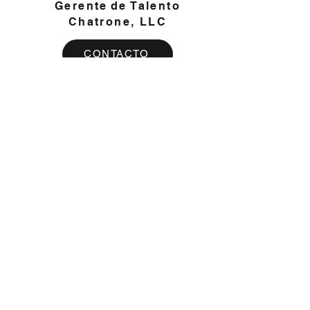
Gerente
de Talento
Chatrone, LLC
CONTACTO
Subscribe to the "Mindsplatter" newsletter
Join