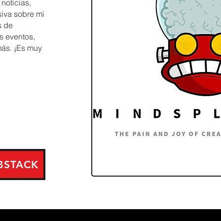
 noticias,
siva sobre mi
s de
s eventos,
más. ¡Es muy
BSTACK